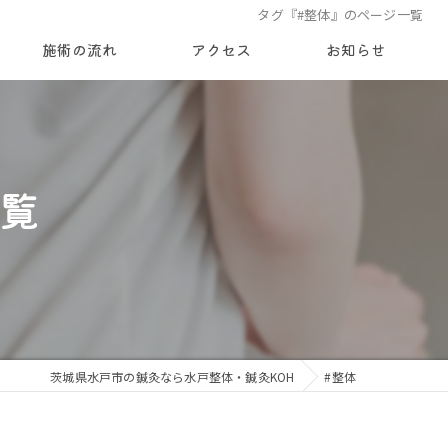
タグ『#整体』のページ一覧
施術の流れ
アクセス
お知らせ
新着情報
ブログ
覧
コラム
茨城県水戸市の鍼灸なら水戸整体・鍼灸KOH
#整体