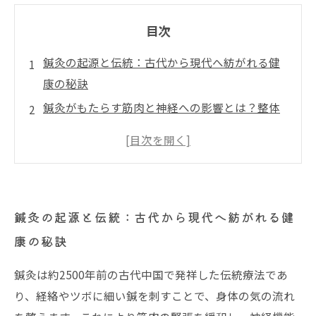
目次
鍼灸の起源と伝統：古代から現代へ紡がれる健
康の秘訣
鍼灸がもたらす筋肉と神経への影響とは？整体
との連携で身体を整える
科学が証明する鍼灸の痛み緩和効果とそのメカ
ニズム
慢性的な痛みと不調に挑む：鍼灸で引き出す自
鍼灸の起源と伝統：古代から現代へ紡がれる健
然治癒力の秘密
康の秘訣
未来の健康管理へ：伝統と科学が融合した鍼灸
の実践的アプローチ
鍼灸は約2500年前の古代中国で発祥した伝統療法であ
鍼灸を始める前に知っておきたい基礎知識と注
り、経絡やツボに細い鍼を刺すことで、身体の気の流れ
意点