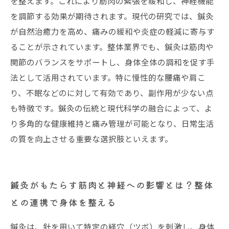
を整えます。これにより筋肉の緊張を緩和し、神経機能
整体と鍼灸の違いとそれぞれの健康効果を最大
を調節する効果が期待されます。現代の研究では、鍼灸
化する方法
が自然治癒力を高め、痛みの緩和や炎症の軽減に寄与す
ることが示されています。整体業界でも、鍼灸は筋肉や
関節のバランスをサポートし、身体全体の調和を促す手
法として活用されています。特に慢性的な腰痛や肩こ
り、不眠などのに対して有効であり、副作用が少ない点
も特徴です。鍼灸の伝統と現代科学の融合によって、よ
り多角的な健康維持と痛み管理が可能となり、日常生活
の質を向上させる重要な選択肢といえます。
鍼灸がもたらす筋肉と神経への影響とは？整体
との連携で身体を整える
鍼灸は、針を用いて特定の経穴（ツボ）を刺激し、身体