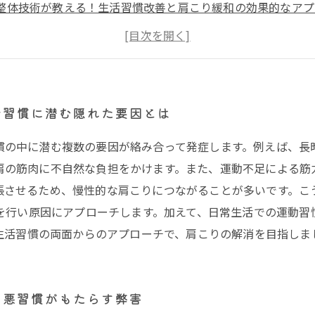
整体技術が教える！生活習慣改善と肩こり緩和の効果的なアプ
レスや運動不足を見直す：肩こり改善に欠かせない生活習慣の
と生活習慣改善の両輪で実現する肩こり解消法
りに悩む現代人へ贈る日常でできる簡単セルフケア術
り改善後の快適な毎日：健康的な生活習慣を続けるためのポイ
活習慣に潜む隠れた要因とは
慣の中に潜む複数の要因が絡み合って発症します。例えば、長
肩の筋肉に不自然な負担をかけます。また、運動不足による筋
張させるため、慢性的な肩こりにつながることが多いです。こ
を行い原因にアプローチします。加えて、日常生活での運動習
生活習慣の両面からのアプローチで、肩こりの解消を目指しま
：悪習慣がもたらす弊害