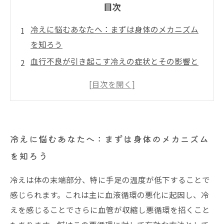
目次
冷えに悩むあなたへ：まずは身体のメカニズム
を知ろう
血行不良が引き起こす冷えの症状とその影響と
は？
自律神経の乱れが冷えにどう繋がるのかを解説
鍼で自律神経のバランスを整え、血流を促進す
る仕組み
冷えに悩むあなたへ：まずは身体のメカニズム
整体との組み合わせで実感する冷え改善の驚き
を知ろう
の効果
なぜ鍼は女性の冷え改善に特に効果的なのか？
冷えは体の末端部分、特に手足の温度が低下することで
科学的に証明された鍼の冷え改善メカニズムを
感じられます。これは主に血液循環の悪化に起因し、冷
詳しく紹介
えを感じることでさらに血管が収縮し悪循環を招くこと