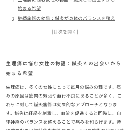
始まる希望
継続施術の効果：鍼灸が身体のバランスを整え
る
筋肉の緊張と血行不良を改善する鍼灸施術のメ
カニズムとは？
実際の体験から見る：鍼灸継続施術で変わる生
生理痛に悩む女性の物語：鍼灸との出会いから
理痛の症状
始まる希望
つらい生理痛とさよならするために続けるべき
理由
生理痛は、多くの女性にとって毎月の悩みの種です。痛
痛みを和らげる鍼灸の施術
みの原因は筋肉の緊張や血行不良にあることが多く、こ
鍼灸継続施術で快適な毎月を目指す
れらに対して鍼灸施術は効果的なアプローチとなりま
す。鍼灸は経絡を刺激し、血流を促進すると同時に、自
律神経のバランスを整えることで痛みを和らげます。特